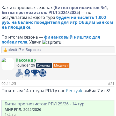
Как и в прошлых сезонах (
Битва прогнозистов №1
,
Битва прогнозистов: РПЛ 2024/2025
) — по
результатам каждого тура
будем начислять 1,000
руб. на баланс победителя для игр Общим Банком
на площадке
.
По итогам сезона —
финансовый ништяк для
победителя
. Удачи!
alexti17
и
Борисов
Р
е
а
Кассандр
к
Founder 🐺
Команда
Меценат
ц
и
и
11
:
02.11.25
#21
По итогам 14-го тура РПЛ у нас
Penzyak
выбил 7 из 8!
Битва прогнозистов: РПЛ 25/26 - 14 тур
МИР РПЛ, 2025/2026
1x2.su