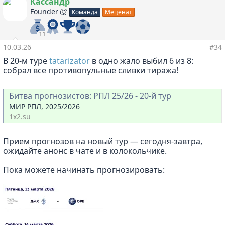
а
Кассандр
к
Founder 🐺
Команда
Меценат
ц
и
и
11
:
10.03.26
#34
В 20-м туре
tatarizator
в одно жало выбил 6 из 8:
собрал все противопульные сливки тиража!
Битва прогнозистов: РПЛ 25/26 - 20-й тур
МИР РПЛ, 2025/2026
1x2.su
Прием прогнозов на новый тур — сегодня-завтра,
ожидайте анонс в чате и в колокольчике.
Пока можете начинать прогнозировать: