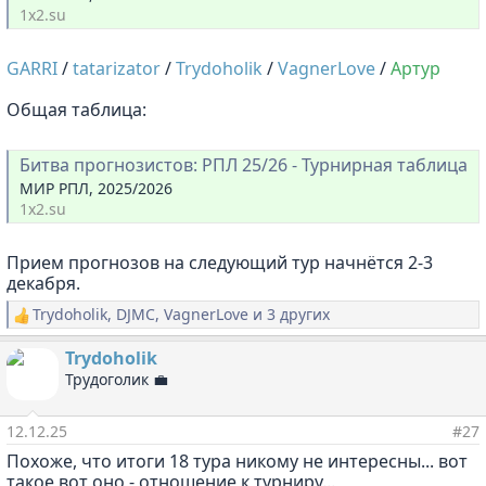
1x2.su
GARRI
/
tatarizator
/
Trydoholik
/
VagnerLove
/
Артур
Общая таблица:
Битва прогнозистов: РПЛ 25/26 - Турнирная таблица
МИР РПЛ, 2025/2026
1x2.su
Прием прогнозов на следующий тур начнётся 2-3
декабря.
Trydoholik
,
DJMC
,
VagnerLove
и 3 других
Р
е
а
Trydoholik
к
Трудоголик 💼
ц
и
и
12.12.25
#27
:
Похоже, что итоги 18 тура никому не интересны... вот
такое вот оно - отношение к турниру...