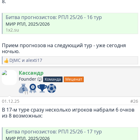
8.
Битва прогнозистов: РПЛ 25/26 - 16 тур
МИР РПЛ, 2025/2026
1x2.su
Прием прогнозов на следующий тур - уже сегодня
ночью.
DJMC
и
alexti17
Р
е
а
Кассандр
к
Founder 🐺
Команда
Меценат
ц
и
и
11
:
01.12.25
#26
В 17-м туре сразу несколько игроков набрали 6 очков
из 8 возможных:
Битва прогнозистов: РПЛ 25/26 - 17 тур
МИР РПЛ, 2025/2026