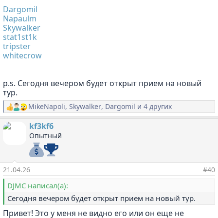
Dargomil
Napaulm
Skywalker
stat1st1k
tripster
whitecrow
p.s. Сегодня вечером будет открыт прием на новый
тур.
MikeNapoli
,
Skywalker
,
Dargomil
и 4 других
Р
е
а
kf3kf6
к
Опытный
ц
и
и
:
21.04.26
#40
DJMC написал(а):
Сегодня вечером будет открыт прием на новый тур.
Привет! Это у меня не видно его или он еще не