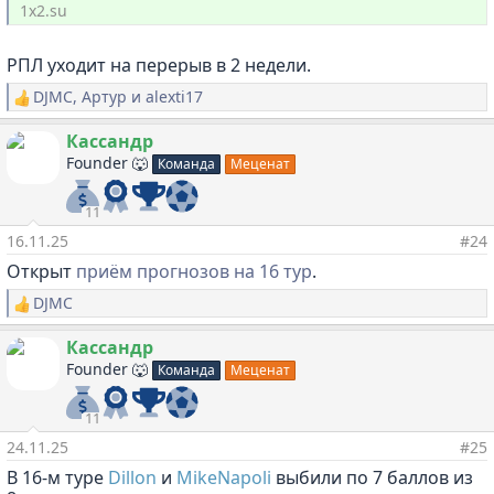
1x2.su
РПЛ уходит на перерыв в 2 недели.
DJMC
,
Артур
и
alexti17
Р
е
а
Кассандр
к
Founder 🐺
Команда
Меценат
ц
и
и
11
:
16.11.25
#24
Открыт
приём прогнозов на 16 тур
.
DJMC
Р
е
а
Кассандр
к
Founder 🐺
Команда
Меценат
ц
и
и
11
:
24.11.25
#25
В 16-м туре
Dillon
и
MikeNapoli
выбили по 7 баллов из