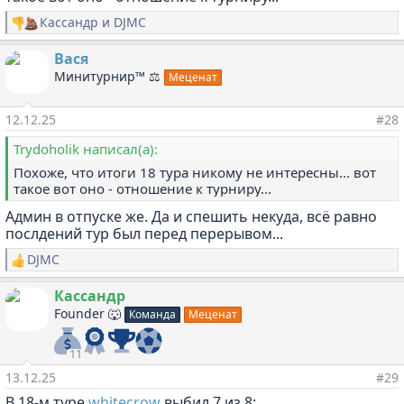
Кассандр
и
DJMC
Р
е
а
Вася
к
Минитурнир™ ⚖️
Меценат
ц
и
и
12.12.25
#28
:
Trydoholik написал(а):
Похоже, что итоги 18 тура никому не интересны... вот
такое вот оно - отношение к турниру...
Админ в отпуске же. Да и спешить некуда, всё равно
послдений тур был перед перерывом...
DJMC
Р
е
а
Кассандр
к
Founder 🐺
Команда
Меценат
ц
и
и
11
:
13.12.25
#29
В 18-м туре
whitecrow
выбил 7 из 8: