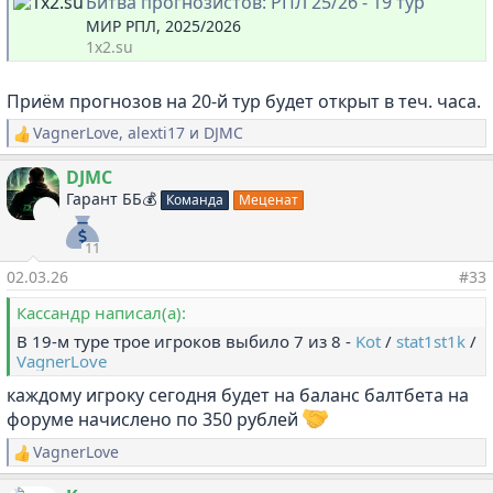
Битва прогнозистов: РПЛ 25/26 - 19 тур
МИР РПЛ, 2025/2026
1x2.su
Приём прогнозов на 20-й тур будет открыт в теч. часа.
VagnerLove
,
alexti17
и
DJMC
Р
е
а
DJMC
к
Гарант ББ💰
Команда
Меценат
ц
и
и
11
:
02.03.26
#33
Кассандр написал(а):
В 19-м туре трое игроков выбило 7 из 8 -
Kot
/
stat1st1k
/
VagnerLove
каждому игроку сегодня будет на баланс балтбета на
форуме начислено по 350 рублей
VagnerLove
Р
е