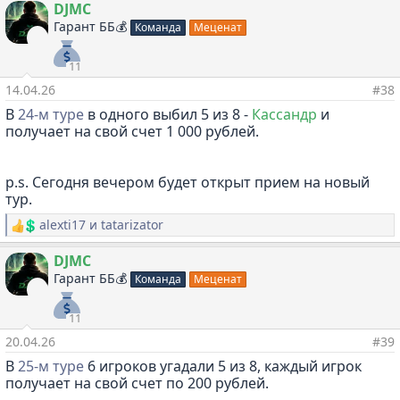
а
DJMC
к
Гарант ББ💰
Команда
Меценат
ц
и
и
11
:
14.04.26
#38
В
24-м туре
в одного выбил 5 из 8 -
Кассандр
и
получает на свой счет 1 000 рублей.
p.s. Сегодня вечером будет открыт прием на новый
тур.
alexti17
и
tatarizator
Р
е
а
DJMC
к
Гарант ББ💰
Команда
Меценат
ц
и
и
11
:
20.04.26
#39
В
25-м туре
6 игроков угадали 5 из 8, каждый игрок
получает на свой счет по 200 рублей.