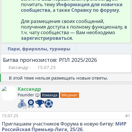
почитать тему
Информация для новичка
сообщества
, а также
Cправку по форуму
.
Для размещения своих сообщений,
получения доступа к полному функционалу, в
т.ч. чату сообщества — Вам необходимо
зарегистрироваться
.
Пари, фрироллы, турниры
Битва прогнозистов: РПЛ 2025/2026
А
Д
Кассандр
15.07.25
в
а
т
т
В этой теме нельзя размещать новые ответы.
о
а
р
н
Кассандр
т
а
Founder 🐺
Команда
Меценат
е
ч
м
а
11
ы
л
а
15.07.25
#1
Приглашаем участников Форума в новую битву:
МИР
Российская Премьер-Лига, 25/26
.