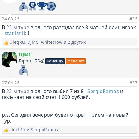
ц
и
и
11
:
24.03.26
#36
В
22-м туре
в одного разгадал все 8 матчей один игрок
-
stat1st1k
!
OlegRu
,
DJMC
,
whitecrow
и 2 других
Р
е
а
DJMC
к
Гарант ББ💰
Команда
Меценат
ц
и
и
11
:
07.04.26
#37
В
23-м туре
в одного выбил 7 из 8 -
SergioRamos
и
получает на свой счет 1 000 рублей.
p.s. Сегодня вечером будет открыт прием на новый
тур.
alexti17
и
SergioRamos
Р
е