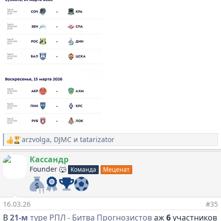
arzvolga
,
DJMC
и
tatarizator
Р
е
а
Кассандр
к
Founder 🐺
Команда
Меценат
ц
и
и
11
:
16.03.26
#35
В
21-м
туре РПЛ - Битва Прогнозистов
аж
6
участников