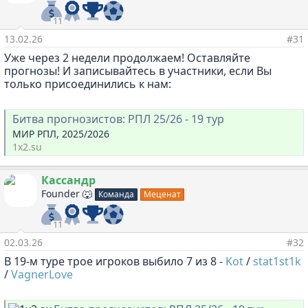
и
и
11
:
13.02.26
#31
Уже через 2 недели продолжаем! Оставляйте
прогнозы! И записывайтесь в участники, если Вы
только присоединились к нам:
Битва прогнозистов: РПЛ 25/26 - 19 тур
МИР РПЛ, 2025/2026
1x2.su
Кассандр
Founder 🐺
Команда
Меценат
11
02.03.26
#32
В 19-м туре трое игроков выбило 7 из 8 -
Kot
/
stat1st1k
/
VagnerLove