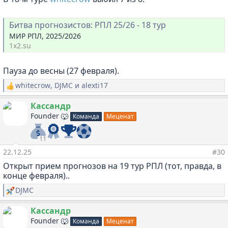
Битва прогнозистов: РПЛ 25/26 - 18 тур
МИР РПЛ, 2025/2026
1x2.su
Пауза до весны (27 февраля).
whitecrow
,
DJMC
и
alexti17
Р
е
а
Кассандр
к
Founder 🐺
Команда
Меценат
ц
и
и
11
:
22.12.25
#30
Открыт прием прогнозов на 19 тур РПЛ (тот, правда, в
конце февраля)..
DJMC
Р
е
а
Кассандр
к
Founder 🐺
Команда
Меценат
ц