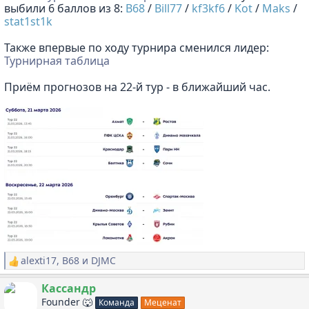
выбили 6 баллов из 8:
B68
/
Bill77
/
kf3kf6
/
Kot
/
Maks
/
stat1st1k
Также впервые по ходу турнира сменился лидер:
Турнирная таблица
Приём прогнозов на 22-й тур - в ближайший час.
alexti17
,
B68
и
DJMC
Р
е
а
Кассандр
к
Founder 🐺
Команда
Меценат