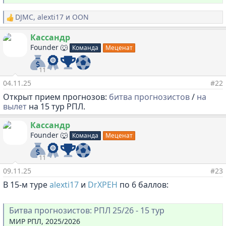
DJMC
,
alexti17
и
OON
Р
е
а
Кассандр
к
Founder 🐺
Команда
Меценат
ц
и
и
11
:
04.11.25
#22
Открыт прием прогнозов:
битва прогнозистов
/
на
вылет
на 15 тур РПЛ.
Кассандр
Founder 🐺
Команда
Меценат
11
09.11.25
#23
В 15-м туре
alexti17
и
DrXPEH
по 6 баллов:
Битва прогнозистов: РПЛ 25/26 - 15 тур
МИР РПЛ, 2025/2026