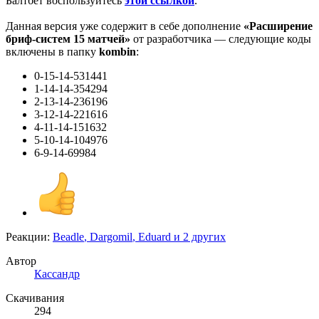
Балтбет воспользуйтесь
этой ссылкой
.
Данная версия уже содержит в себе дополнение
«Расширение
бриф-систем 15 матчей»
от разработчика — следующие коды
включены в папку
kombin
:
0-15-14-531441
1-14-14-354294
2-13-14-236196
3-12-14-221616
4-11-14-151632
5-10-14-104976
6-9-14-69984
Реакции:
Beadle
,
Dargomil
,
Eduard
и 2 других
Автор
Кассандр
Скачивания
294