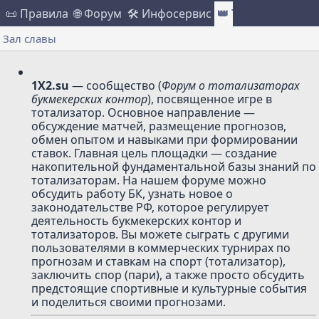
📜 Правила
🌐 Форум
🛠 Инфосервис
👑 Турниры
📁 Ф
Зал славы
1X2.su
— сообщество (
Форум о тотализаторах
букмекерских контор
), посвященное игре в
тотализатор. Основное направление —
обсуждение матчей, размещение прогнозов,
обмен опытом и навыками при формировании
ставок. Главная цель площадки — создание
накопительной фундаментальной базы знаний по
тотализаторам. На нашем форуме можно
обсудить работу БК, узнать новое о
законодательстве РФ, которое регулирует
деятельность букмекерских контор и
тотализаторов. Вы можете сыграть с другими
пользователями в коммерческих турнирах по
прогнозам и ставкам на спорт (тотализатор),
заключить спор (пари), а также просто обсудить
предстоящие спортивные и культурные события
и поделиться своими прогнозами.