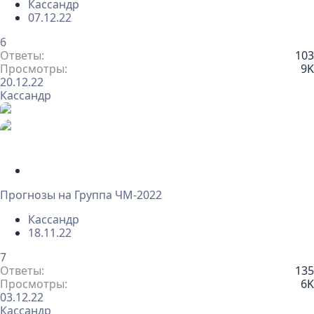
Кассандр
т
с
07.12.22
а
6
Ответы
103
Просмотры
9K
20.12.22
Кассандр
З
а
Прогнозы на Группа ЧМ-2022
к
р
Кассандр
ы
18.11.22
т
а
7
Ответы
135
Просмотры
6K
03.12.22
Кассандр