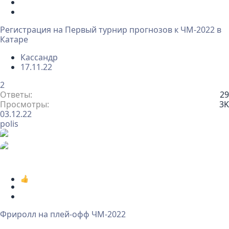
З
а
З
к
а
Регистрация на Первый турнир прогнозов к ЧМ-2022 в
р
к
Катаре
ы
р
т
е
Кассандр
а
п
17.11.22
л
е
2
н
Ответы
29
о
Просмотры
3K
03.12.22
polis
З
а
О
к
п
Фриролл на плей-офф ЧМ-2022
р
р
ы
о